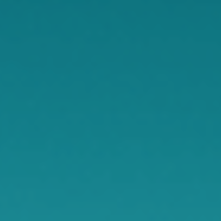
Notifications instantanées
sur les
événements critiques
Réduction de la charge de travail des
opérateurs
Meilleure traçabilité
des incidents
Surveillance proactive
adaptée aux
environnements à forte exigence