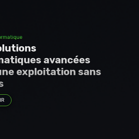
ormatique
olutions
matiques avancées
une exploitation sans
s
IR