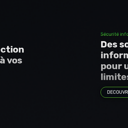
Sécurité inf
Des s
ection
infor
à vos
pour 
limite
DECOUVR