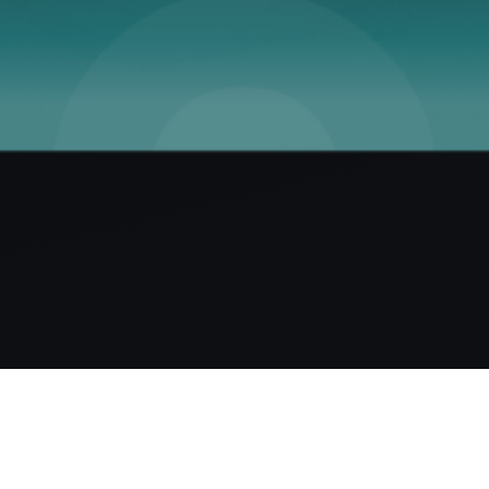
prise spécialisée dans
rtise diversifiée, nous