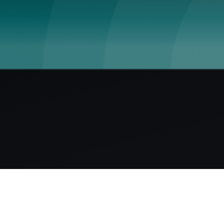
QUI SOMME NOUS?
ISS Partners issu du groupe I-Surv, est une entre
l’intégration de systèmes de sûreté. Avec une expe